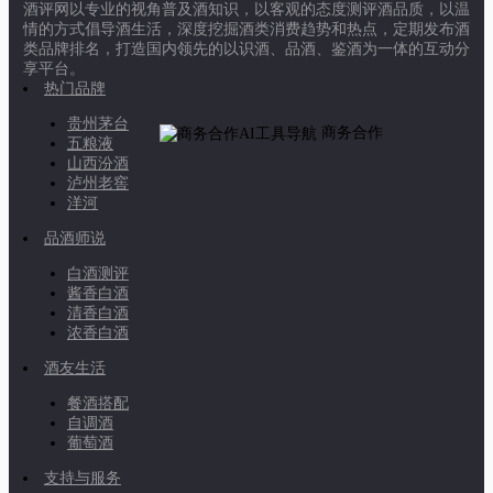
酒评网以专业的视角普及酒知识，以客观的态度测评酒品质，以温
情的方式倡导酒生活，深度挖掘酒类消费趋势和热点，定期发布酒
类品牌排名，打造国内领先的以识酒、品酒、鉴酒为一体的互动分
享平台。
热门品牌
贵州茅台
商务合作
五粮液
山西汾酒
泸州老窖
洋河
品酒师说
白酒测评
酱香白酒
清香白酒
浓香白酒
酒友生活
餐酒搭配
自调酒
葡萄酒
支持与服务