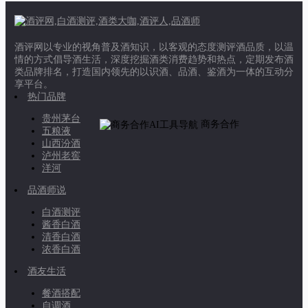
酒评网以专业的视角普及酒知识，以客观的态度测评酒品质，以温
情的方式倡导酒生活，深度挖掘酒类消费趋势和热点，定期发布酒
类品牌排名，打造国内领先的以识酒、品酒、鉴酒为一体的互动分
享平台。
热门品牌
贵州茅台
商务合作
五粮液
山西汾酒
泸州老窖
洋河
品酒师说
白酒测评
酱香白酒
清香白酒
浓香白酒
酒友生活
餐酒搭配
自调酒